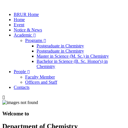
BRUR Home
Home
Event
Notice & News
Academic
Programs
Postgraduate in Chemistry
Postgraduate in Chemistry
Master in Science (M. Sc.) in Chemistry
Bachelor in Science (B. Sc. Honor's) in
Chemistry
People
Faculty Member
Officers and Staff
Contacts
Welcome to
Department of Chemistry