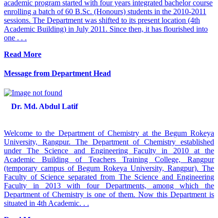
academic program started with four years integrated bachelor course
enrolling a batch of 60 B.Sc. (Honours) students in the 2010-2011
sessions. The Department was shifted to its present location (4th
Academic Building) in July 2011. Since then, it has flourished into
one . . .
Read More
Message from Department Head
Dr. Md. Abdul Latif
Welcome to the Department of Chemistry at the Begum Rokeya
University, Rangpur. The Department of Chemistry established
under The Science and Engineering Faculty in 2010 at the
Academic Building of Teachers Training College, Rangpur
(temporary campus of Begum Rokeya University, Rangpur). The
Faculty of Science separated from The Science and Engineering
Faculty in 2013 with four Departments, among which the
Department of Chemistry is one of them. Now this Department is
situated in 4th Academic. . .