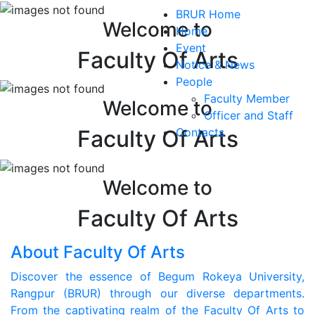
BRUR Home
Welcome to
Home
Event
Faculty Of Arts
Notice & News
People
Faculty Member
Welcome to
Officer and Staff
Contacts
Faculty Of Arts
Welcome to
Faculty Of Arts
About Faculty Of Arts
Discover the essence of Begum Rokeya University,
Rangpur (BRUR) through our diverse departments.
From the captivating realm of the Faculty Of Arts to