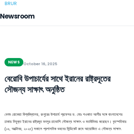
BRUR
Newsroom
NEWS
October 16, 2025
বেরোবি উপাচার্যের সাথে ইরানের রাষ্ট্রদূতের
সৌজন্য সাক্ষাৎ অনুষ্ঠিত
বেগম রোকেয়া বিশ্ববিদ্যালয়, রংপুরের উপাচার্য প্রফেসর ড. মোঃ শওকাত আলীর সঙ্গে বাংলাদেশের
ঢাকায় নিযুক্ত ইরানের রাষ্ট্রদূত মনসুর চাভোশি সৌজন্য সাক্ষাৎ ও মতবিনিময় করেছেন। বৃহস্পতিবার
(১৬, অক্টোবর, ২০২৫) সকালে প্রশাসনিক ভবনের সিন্ডিকেট রুমে আয়োজিত এ সৌজন্য সাক্ষাৎ