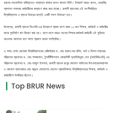
ধরনের সহযোগিতা ভবিষ্যতেও অব্যাহত থাকবে বলেও জানান তিনি। উপাচার্য আরও বলেন, বেরোবির
প্রশাসন সবসময় কর্মচারীদের কল্যাণে কাজ করে যাচ্ছে। রূপালী ব্যাংকের এই অংশীদারিত্ব
বিশ্ববিদ্যালয় ও ব্যাংক উভয়ের জন্যই একটি সফল উদাহরণ হবে।
উল্লেখ্য, রূপালী ব্যাংক পিএলসি-এর উদ্যোগে প্রথম ধাপে আজ ১২ জন শিক্ষক, কর্মকর্তা ও কর্মচারীর
মাঝে গৃহনির্মাণ ঋণ বিতরণ করা হয়। ধাপে ধাপে আরও অনেক শিক্ষক-কর্মকর্তা-কর্মচারী এই সুবিধার
আওতায় আসবেন বলে আশা প্রকাশ করেন সংশ্লিষ্টরা।
এ সময় বেগম রোকেয়া বিশ্ববিদ্যালয়ের রেজিস্ট্রার ড. মোঃ হারুন-অর রশিদ, অর্থ ও হিসাব দপ্তরের
পরিচালক প্রফেসর ড. মোঃ শাহ্জামান, ইন্সটিটিউশনাল কোয়ালিটি অ্যাসিউরেন্স সেল (আইকিউএসি) এর
পরিচালক প্রফেসর ড. মোঃ তাজুল ইসলাম, রূপালী ব্যাংক রংপুর জোনাল অফিসের উপ-মহাব্যবস্থাপক
ও জোনাল ম্যানেজার মোঃ আব্দুল মোতালেব হোসেন প্রামানিকসহ বিশ্ববিদ্যালয়ের শিক্ষক, কর্মকর্তা ও
কর্মচারীগণ উপস্থিত ছিলেন।
Top BRUR News