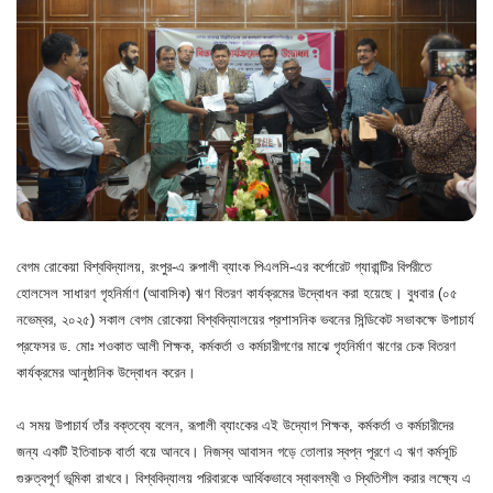
বেগম রোকেয়া বিশ্ববিদ্যালয়, রংপুর-এ রুপালী ব্যাংক পিএলসি-এর কর্পোরেট গ্যারান্টির বিপরীতে
হোলসেল সাধারণ গৃহনির্মাণ (আবাসিক) ঋণ বিতরণ কার্যক্রমের উদ্বোধন করা হয়েছে। বুধবার (০৫
নভেম্বর, ২০২৫) সকাল বেগম রোকেয়া বিশ্ববিদ্যালয়ের প্রশাসনিক ভবনের সিন্ডিকেট সভাকক্ষে উপাচার্য
প্রফেসর ড. মোঃ শওকাত আলী শিক্ষক, কর্মকর্তা ও কর্মচারীগণের মাঝে গৃহনির্মাণ ঋণের চেক বিতরণ
কার্যক্রমের আনুষ্ঠানিক উদ্বোধন করেন।
এ সময় উপাচার্য তাঁর বক্তব্যে বলেন, রূপালী ব্যাংকের এই উদ্যোগ শিক্ষক, কর্মকর্তা ও কর্মচারীদের
জন্য একটি ইতিবাচক বার্তা বয়ে আনবে। নিজস্ব আবাসন গড়ে তোলার স্বপ্ন পূরণে এ ঋণ কর্মসূচি
গুরুত্বপূর্ণ ভূমিকা রাখবে। বিশ্ববিদ্যালয় পরিবারকে আর্থিকভাবে স্বাবলম্বী ও স্থিতিশীল করার লক্ষ্যে এ