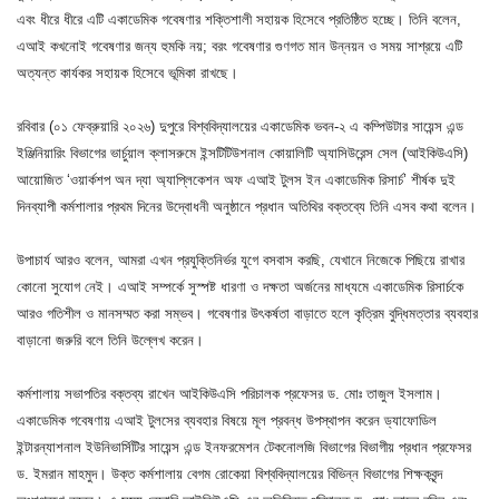
এবং ধীরে ধীরে এটি একাডেমিক গবেষণার শক্তিশালী সহায়ক হিসেবে প্রতিষ্ঠিত হচ্ছে। তিনি বলেন,
এআই কখনোই গবেষণার জন্য হুমকি নয়; বরং গবেষণার গুণগত মান উন্নয়ন ও সময় সাশ্রয়ে এটি
অত্যন্ত কার্যকর সহায়ক হিসেবে ভূমিকা রাখছে।
রবিবার (০১ ফেব্রুয়ারি ২০২৬) দুপুরে বিশ্ববিদ্যালয়ের একাডেমিক ভবন-২ এ কম্পিউটার সায়েন্স এন্ড
ইঞ্জিনিয়ারিং বিভাগের ভার্চুয়াল ক্লাসরুমে ইন্সটিটিউশনাল কোয়ালিটি অ্যাসিউরেন্স সেল (আইকিউএসি)
আয়োজিত ‘ওয়ার্কশপ অন দ্যা অ্যাপ্লিকেশন অফ এআই টুলস ইন একাডেমিক রিসার্চ’ শীর্ষক দুই
দিনব্যাপী কর্মশালার প্রথম দিনের উদ্বোধনী অনুষ্ঠানে প্রধান অতিথির বক্তব্যে তিনি এসব কথা বলেন।
উপাচার্য আরও বলেন, আমরা এখন প্রযুক্তিনির্ভর যুগে বসবাস করছি, যেখানে নিজেকে পিছিয়ে রাখার
কোনো সুযোগ নেই। এআই সম্পর্কে সুস্পষ্ট ধারণা ও দক্ষতা অর্জনের মাধ্যমে একাডেমিক রিসার্চকে
আরও গতিশীল ও মানসম্মত করা সম্ভব। গবেষণার উৎকর্ষতা বাড়াতে হলে কৃত্রিম বুদ্ধিমত্তার ব্যবহার
বাড়ানো জরুরি বলে তিনি উল্লেখ করেন।
কর্মশালায় সভাপতির বক্তব্য রাখেন আইকিউএসি পরিচালক প্রফেসর ড. মোঃ তাজুল ইসলাম।
একাডেমিক গবেষণায় এআই টুলসের ব্যবহার বিষয়ে মূল প্রবন্ধ উপস্থাপন করেন ড্যাফোডিল
ইন্টারন্যাশনাল ইউনিভার্সিটির সায়েন্স এন্ড ইনফরমেশন টেকনোলজি বিভাগের বিভাগীয় প্রধান প্রফেসর
ড. ইমরান মাহমুদ। উক্ত কর্মশালায় বেগম রোকেয়া বিশ্ববিদ্যালয়ের বিভিন্ন বিভাগের শিক্ষকবৃন্দ