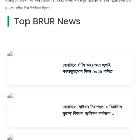
অংশগ্রহণ করেন। এ সময় বেরোবি আইকিউএসি-এর অতিরিক্ত পরিচালক ড. মোঃ আব্দুর রকিব এবং
ড. মোঃ সজিব মিয়া উপস্থিত ছিলেন।
Top BRUR News
বেরোবিতে বর্ণিল আয়োজনে জুলাই
গণঅভ্যুত্থান দিবস-২০২৬ পালিত
বেরোবিতে ‘সাইবার নিরাপত্তা ও ডিজিটাল
সুরক্ষা’ বিষয়ক প্রশিক্ষণ কর্মশালা...