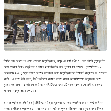
দীর্ঘদিন বন্ধ থাকার পর বেগম রোকেয়া বিশ্ববিদ্যালয়, রংপুর-এর নির্মাণাধীন ১০ তলা বিশিষ্ট (প্রস্তাবিত
বেগম খালেদা জিয়া) ছাত্রী হল ও রিসার্চ ইনস্টিটিউটের কাজ পুনরায় শুরু হয়েছে। বৃহস্পতিবার (১৯
ফেব্রুয়ারি ২০২৬) দুপুরে নির্মাণ কাজের উদ্বোধন করেন বিশ্ববিদ্যালয়ের উপাচার্য অধ্যাপক ড. শওকাত
আলী। এ সময় তিনি বলেন, দীর্ঘ প্রতীক্ষার অবসান ঘটিয়ে আমরা অবকাঠামোগত উন্নয়নের কাজ
পুনরায় শুরু হলো। ছাত্রী হল ও রিসার্চ ইনস্টিটিউটের ভবন দুটি দ্রুত ব্যবহার উপযোগী হবে বলেও
আশাবাদ ব্যক্ত করেন উপাচার্য।
এ সময় প্রক্টর ও রেজিস্ট্রার (অতিরিক্ত দায়িত্ব) প্রফেসর ড. মোঃ ফেরদৌস রহমান, অর্থ ও হিসাব
দপ্তরের পরিচালক প্রফেসর ড. মোঃ শাহজামান, পরিবহন পুলের পরিচালক মোঃ মাসুদ রানাসহ শিক্ষক,