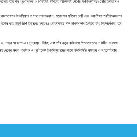
িসেবে তাঁর দীর্ঘ প্রশাসনিক ও শিক্ষকতা জীবনের অভিজ্ঞতা দেশের বিশ্ববিদ্যালয়গুলোর তদারকি ও
 বাংলাদেশের উচ্চশিক্ষার গুণগত মানোন্নয়ন, গবেষণার পরিবেশ তৈরি এবং উচ্চশিক্ষা প্রতিষ্ঠানগুলোর
ে চতুর্থ শিল্প বিপ্লবের চ্যালেঞ্জ মোকাবিলায় দক্ষ মানবসম্পদ তৈরিতে তাঁর দিকনির্দেশনা হবে
ামুন আহমেদ-এর সুস্বাস্থ্য, দীর্ঘায়ু এবং তাঁর নতুন কর্মস্থলে উত্তরোত্তর সর্বাঙ্গীণ সাফল্য
রসহ দেশের সকল পাবলিক ও প্রাইভেট বিশ্ববিদ্যালয়ের সাথে ইউজিসি’র সমন্বয় ও সহযোগিতার