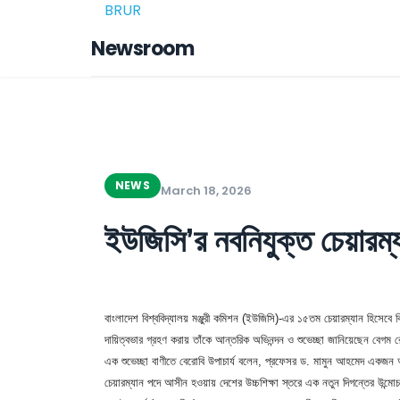
BRUR
Newsroom
NEWS
March 18, 2026
ইউজিসি’র নবনিযুক্ত চেয়ারম্য
বাংলাদেশ বিশ্ববিদ্যালয় মঞ্জুরী কমিশন (ইউজিসি)-এর ১৫তম চেয়ারম্যান হিসেবে ব
দায়িত্বভার গ্রহণ করায় তাঁকে আন্তরিক অভিনন্দন ও শুভেচ্ছা জানিয়েছেন বেগম 
এক শুভেচ্ছা বাণীতে বেরোবি উপাচার্য বলেন, প্রফেসর ড. মামুন আহমেদ একজন অত্য
চেয়ারম্যান পদে আসীন হওয়ায় দেশের উচ্চশিক্ষা স্তরে এক নতুন দিগন্তের উন্মোচন 