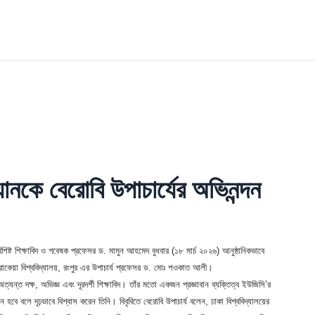
ানকে বেরোবি উপাচার্যের অভিনন্দন
িশিষ্ট শিক্ষাবিদ ও গবেষক প্রফেসর ড. মামুন আহমেদ বুধবার (১৮ মার্চ ২০২৬) আনুষ্ঠানিকভাবে
রোকেয়া বিশ্ববিদ্যালয়, রংপুর এর উপাচার্য প্রফেসর ড. মোঃ শওকাত আলী।
ন্ত দক্ষ, অভিজ্ঞ এবং দূরদর্শী শিক্ষাবিদ। তাঁর মতো একজন প্রজ্ঞাবান ব্যক্তিত্ব ইউজিসি’র
হবে বলে দৃঢ়ভাবে বিশ্বাস করেন তিনি। বিবৃবিতে বেরোবি উপাচার্য বলেন, ঢাকা বিশ্ববিদ্যালয়ের