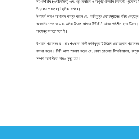
সহ-উপাচার্য (একাডেমিক) এবং প্রাণরসায়ন ও অণুপ্রাণবিজ্ঞান বিভাগের প্রফেসর হ
উন্নয়নে গুরুত্বপূর্ণ ভূমিকা রাখবে।
উপাচার্য আরও আশাবাদ ব্যক্ত করেন যে, নবনিযুক্ত চেয়ারম্যানের বলিষ্ঠ নেতৃত্বে
অবকাঠামোগত ও একাডেমিক উৎকর্ষ সাধনে ইউজিসি আরও গতিশীল হয়ে উঠবে। বিশেষ কর
অত্যন্ত সময়োপযোগী।
উপাচার্য প্রফেসর ড. মোঃ শওকাত আলী নবনিযুক্ত ইউজিসি চেয়ারম্যান প্রফেসর ড. ম
কামনা করেন। তিনি আশা প্রকাশ করেন যে, বেগম রোকেয়া বিশ্ববিদ্যালয়, রংপু
সম্পর্ক আগামীতে আরও সুদৃঢ় হবে।