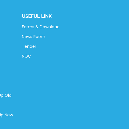
USEFUL LINK
Forms & Download
News Room
Tender
NOC
Up Old
-Up New