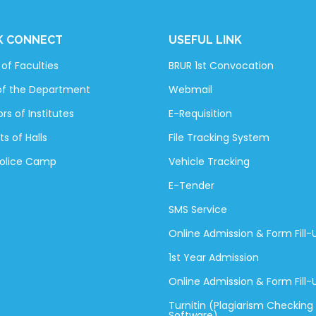
K CONNECT
USEFUL LINK
of Faculties
BRUR 1st Convocation
of the Department
Webmail
rs of Institutes
E-Requisition
ts of Halls
File Tracking System
Police Camp
Vehicle Tracking
E-Tender
SMS Service
Online Admission & Form Fill-
1st Year Admission
Online Admission & Form Fill
Turnitin (Plagiarism Checking
Software)