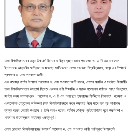
ঢাকা বিশ্ববিদ্যালয়ের নতুন উপাচার্য হিসেবে দায়িত্ব গ্রহণ করায় প্রফেসর ড. এ বি এম ওবায়দুল
ইসলামকে আন্তরিক অভিনন্দন ও শুভেচ্ছা জানিয়েছেন বেগম রোকেয়া বিশ্ববিদ্যালয়, রংপুর এর উপাচার্য
প্রফেসর ড. মোঃ শওকাত আলী।
এক শুভেচ্ছা বার্তায় উপাচার্য প্রফেসর ড. মোঃ শওকাত আলী বলেন, দেশের প্রাচীন ও সর্বোচ্চ বিদ্যাপীঠ
ঢাকা বিশ্ববিদ্যালয়ের উপাচার্য হিসেবে একজন গুণী শিক্ষাবিদ ও প্রাজ্ঞ গবেষকের দায়িত্ব গ্রহণ নিঃসন্দেহে
জাতির জন্য আশাব্যঞ্জক। প্রফেসর ড. এ বি এম ওবায়দুল ইসলামের দীর্ঘদিনের শিক্ষকতা, গবেষণা ও
একাডেমিক নেতৃত্বের অভিজ্ঞতা ঢাকা বিশ্ববিদ্যালয়কে নতুন উচ্চতায় নিয়ে যাবে বলে দৃঢ় আশাবাদ
ব্যক্ত করেন বেরোবি উপাচার্য । তিনি আরও বলেন, বর্তমান বৈশ্বিক প্রতিযোগিতার যুগে উচ্চশিক্ষা ও
গবেষণার মানোন্নয়ন অত্যন্ত গুরুত্বপূর্ণ।
বেগম রোকেয়া বিশ্ববিদ্যালয়ের উপাচার্য প্রফেসর ড. মোঃ শওকাত আলী নবনিযুক্ত উপাচার্যের