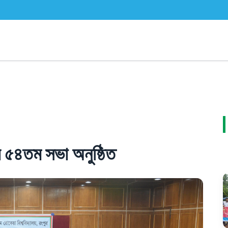
 ৫৪তম সভা অনুষ্ঠিত