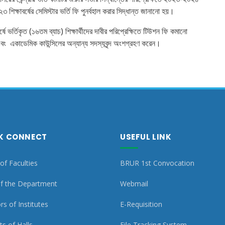
০২৩ শিক্ষাবর্ষের সেমিস্টার ভর্তি ফি পুনর্বহাল করার সিদ্ধান্ত জানানো হয়।
্ষে ভর্তিকৃত (১৬তম ব্যাচ) শিক্ষার্থীদের দাবীর পরিপ্রেক্ষিতে টিউশন ফি কমানো
র এবং একাডেমিক কাউন্সিলের অন্যান্য সদস্যবৃন্দ অংশগ্রহণ করেন।
K CONNECT
USEFUL LINK
of Faculties
BRUR 1st Convocation
f the Department
Webmail
rs of Institutes
E-Requisition
s of Halls
File Tracking System