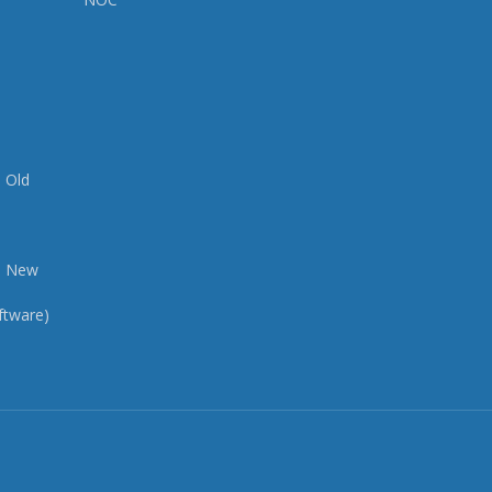
p Old
Up New
ftware)