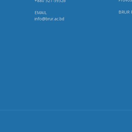
+880 521-59326
BRUR 
EMAIL
info@brur.ac.bd