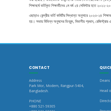
শিক্ষাবর্ষে ভর্তিকৃত শিক্ষার্থীদের ১ম বর্ষ ২য় সেমিস্টার হতে ২০২২-২
এছাড়াও কেন্দ্রীয় ভর্তি কমিটির সিদ্ধান্ত অনুসারে ২০২৩-২৪ শিক্ষাবর
হয়। সভায় বিভিন্ন অনুষদের ডিনবৃন্দ, বিভাগীয় প্রধান, রেজিস্ট্রা
CONTACT
QUIC
Address
Deans 
Park Mor, Modern, Rangpur-5404,
Head o
Bangladesh.
Directo
PHONE
+880 521-59305
Provost