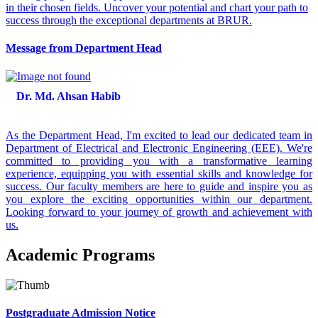
in their chosen fields. Uncover your potential and chart your path to
success through the exceptional departments at BRUR.
Message from Department Head
Dr. Md. Ahsan Habib
As the Department Head, I'm excited to lead our dedicated team in
Department of Electrical and Electronic Engineering (EEE). We're
committed to providing you with a transformative learning
experience, equipping you with essential skills and knowledge for
success. Our faculty members are here to guide and inspire you as
you explore the exciting opportunities within our department.
Looking forward to your journey of growth and achievement with
us.
Academic Programs
Postgraduate Admission Notice