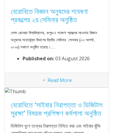
বেরোবিতে বিজ্ঞান অনুষদের গবেষণা
বেরোব
প্রকল্পের ২য় সেমিনার অনুষ্ঠিত
সুরক্ষ
ডিজিটাল 
বেগম রোকেয়া বিশ্ববিদ্যালয়, রংপুর-এ গবেষণা প্রকল্পের আওতায় বিজ্ঞান
মোকাবিলা
অনুষদের অন্তর্ভুক্ত বিভাগের দ্বিতীয় সেমিনার সোমবার (০৩ আগস্ট,
বিশ্ববি
২০২৬) সকালে অনুষ্ঠিত হয়েছে।....
Securi
Published on:
03 August 2026
দিনব্যাপী
Read More
বেরোবিতে ‘সাইবার নিরাপত্তা ও ডিজিটাল
সুরক্ষা’ বিষয়ক প্রশিক্ষণ কর্মশালা অনুষ্ঠিত
ক্যাম
ডিজিটাল যুগে তথ্যের নিরাপত্তা নিশ্চিত করা এবং সাইবার ঝুঁকি
বন্ধে
মোকাবিলায় সচেতনতা বৃদ্ধির লক্ষ্যে বেগম রোকেয়া