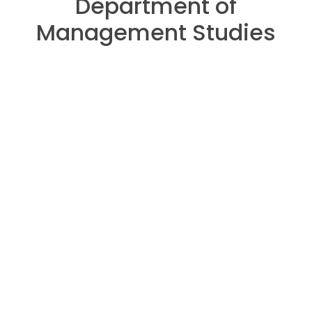
Department of
Management Studies
About Department of
Management Studies
Discover the essence of Begum Rokeya University,
Rangpur (BRUR) through our diverse departments.
From the captivating realm of the Department of
Management Studies to an array of other disciplines,
each department is a hub of academic excellence. Our
dedicated faculty members lead the way, offering