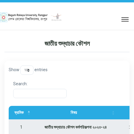
শহিদ আবু সাঈদ কর্নার
জাতীয় শুদ্ধাচার কৌশল
Show
entries
Search:
ক্রমিক
বিষয়
1
জাতীয় শুদ্ধাচার কৌশল কর্মপরিকল্পনা ২০২৩-২৪
27