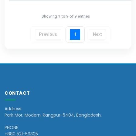
Showing 1 to 9 of 9 entries
Previous
1
Next
CONTACT
Address
Park Mor, Modern, Rangpur-5404, Bangladesh.
PHONE
+880 521-59305